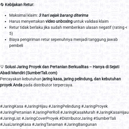
🔄
Kebijakan Retur:
Maksimal klaim:
3 hari sejak barang diterima
Harus menyertakan
video unboxing
untuk validasi klaim
Retur tidak berlaku jika sudah memberikan ulasan negatif (rating <
5)
Biaya pengiriman retur sepenuhnya menjadi tanggung jawab
pembeli
💡
Solusi Jaring Proyek dan Pertanian Berkualitas – Hanya di Sejati
Abadi Mandiri (SumberTali.com)
Percayakan kebutuhan
jaring kasa, jaring pelindung, dan kebutuhan
proyek Anda
pada distributor terpercaya.
#JaringKasa #JaringHijau #JaringPelindung #JaringProyek
#JaringPertanian #JaringPerRoll #JaringKasaMurah #JaringKasaHijau
#JaringList #JaringCoverProyek #DistributorJaring #SumberTali
#JualJaringKasa #JaringTanaman #JaringBangunan