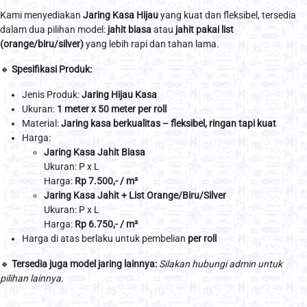
Kami menyediakan
Jaring Kasa Hijau
yang kuat dan fleksibel, tersedia
dalam dua pilihan model:
jahit biasa
atau
jahit pakai list
(orange/biru/silver)
yang lebih rapi dan tahan lama.
🔸
Spesifikasi Produk:
Jenis Produk:
Jaring Hijau Kasa
Ukuran:
1 meter x 50 meter per roll
Material:
Jaring kasa berkualitas – fleksibel, ringan tapi kuat
Harga:
Jaring Kasa Jahit Biasa
Ukuran: P x L
Harga:
Rp 7.500,- / m²
Jaring Kasa Jahit + List Orange/Biru/Silver
Ukuran: P x L
Harga:
Rp 6.750,- / m²
Harga di atas berlaku untuk pembelian
per roll
🔸
Tersedia juga model jaring lainnya:
Silakan hubungi admin untuk
pilihan lainnya.