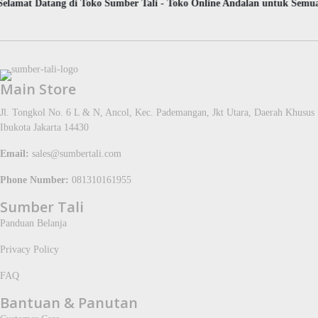
lamat Datang di Toko Sumber Tali - Toko Online Andalan untuk Semua
Main Store
Jl. Tongkol No. 6 L & N, Ancol, Kec. Pademangan, Jkt Utara, Daerah Khusus
Ibukota Jakarta 14430
Email:
sales@sumbertali.com
Phone Number:
081310161955
Sumber Tali
Panduan Belanja
Privacy Policy
FAQ
Bantuan & Panutan