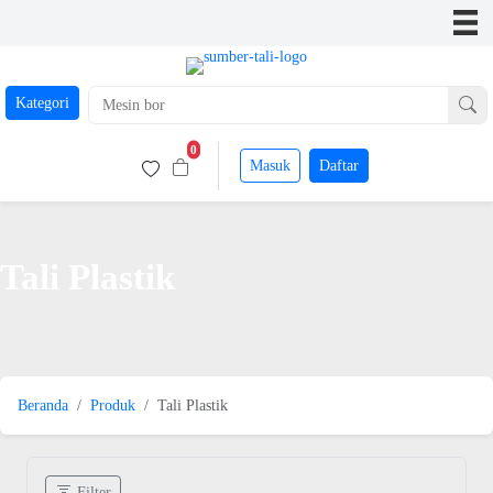
Kategori
0
Masuk
Daftar
Tali Plastik
Beranda
Produk
Tali Plastik
Filter